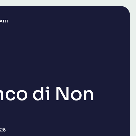
ATTI
nco di Non
026