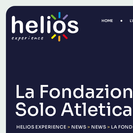
Skip
to
content
HOME
L
La Fondazion
Solo Atletic
HELIOS EXPERIENCE
>
NEWS
>
NEWS
>
LA FOND