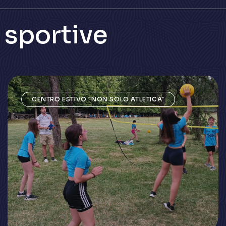
s
p
o
r
t
i
v
e
CENTRO ESTIVO "NON SOLO ATLETICA"