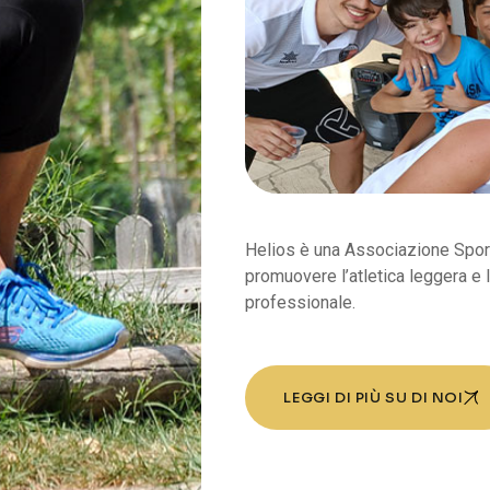
Helios è una Associazione Sportiv
promuovere l’atletica leggera e l
professionale.
LEGGI DI PIÙ SU DI NOI