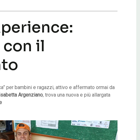
x
p
e
r
i
e
n
c
e
:
e
c
o
n
i
l
n
t
o
ica” per bambini e ragazzi, attivo e affermato ormai da
isabetta Argenziano
, trova una nuova e più allargata
e