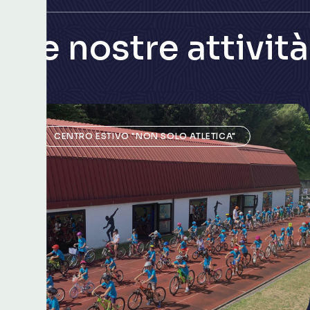
L
e
n
o
s
t
r
e
a
t
t
i
v
i
t
à
CENTRO ESTIVO "NON SOLO ATLETICA"