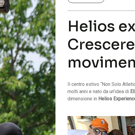
H
e
l
i
o
s
e
C
r
e
s
c
e
r
m
o
v
i
m
e
Il centro estivo “Non Solo Atlet
molti anni e nato da un’idea di
El
dimensione in
Helios Experienc